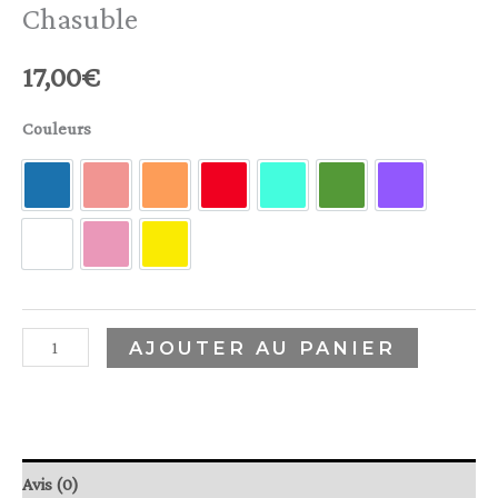
Chasuble
17,00
€
Couleurs
Bleu royal
Corail
Orange
Rouge
Turquoise
Vert
Violet
blanc
Rose
jaune
AJOUTER AU PANIER
Avis (0)