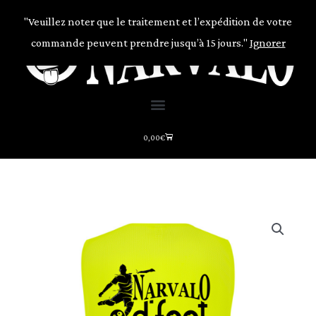
Aller
"Veuillez noter que le traitement et l’expédition de votre
au
commande peuvent prendre jusqu’à 15 jours."
Ignorer
contenu
Panier
0,00
€
quantité
de
Chasuble