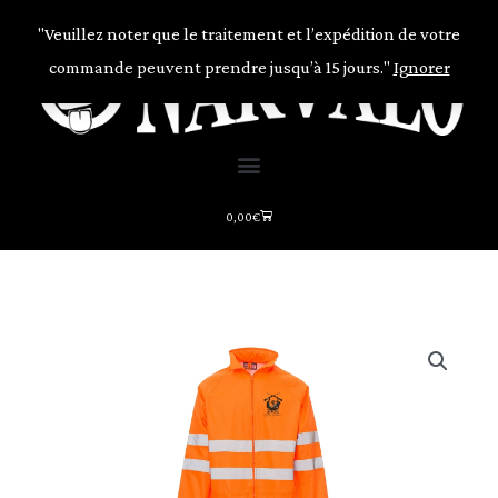
Aller
"Veuillez noter que le traitement et l’expédition de votre
au
commande peuvent prendre jusqu’à 15 jours."
Ignorer
contenu
Panier
0,00
€
quantité
de
Vetements
de
pluie