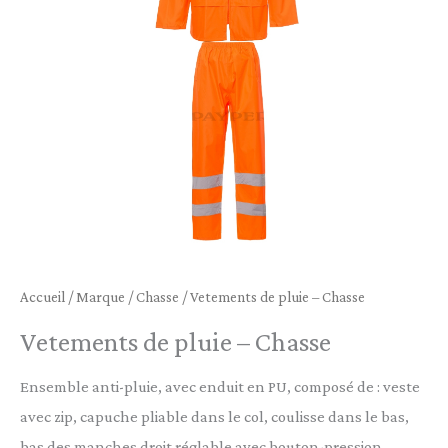
-
Chasse
Accueil
/
Marque
/
Chasse
/ Vetements de pluie – Chasse
Vetements de pluie – Chasse
Ensemble anti-pluie, avec enduit en PU, composé de : veste
avec zip, capuche pliable dans le col, coulisse dans le bas,
bas des manches droit réglable avec bouton-pression,